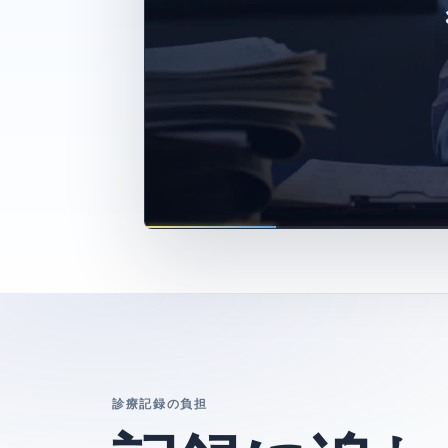
コエカル紹
介動画
60秒で
見る
診療記録の負担