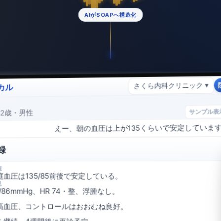
AIがSOAPへ構造化
さくら内科クリニック ▾
カル
サンプル表
62歳・男性
えー、朝の血圧は上が135くらいで安定していま
録
報
庭血圧は135/85前後で安定している。
見
38/86mmHg、HR 74・整、浮腫なし。
高血圧、コントロールはおおむね良好。