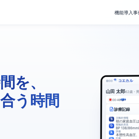
機能
導入事
時間を、
コエカル
山田 太郎
62歳・
合う時間
00:49
診療記録
主観的情報
S
朝の家庭血圧は
客観的所見
O
BP 138/86
評価
A
本態性高血圧
計画