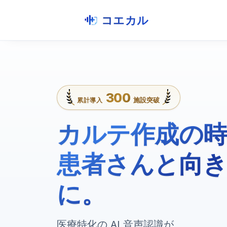
コエカル
300
施設突破
累計導入
カルテ作成の
患者さんと向き
に。
医療特化の AI 音声認識が、