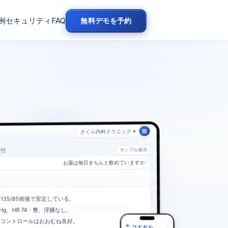
例
セキュリティ
FAQ
無料デモを予約
さくら内科クリニック ▾
院
サンプル表示
男性
はい、欠かさず飲めてい
135/85前後で安定している。
mmHg、HR 74・整、浮腫なし。
、コントロールはおおむね良好。