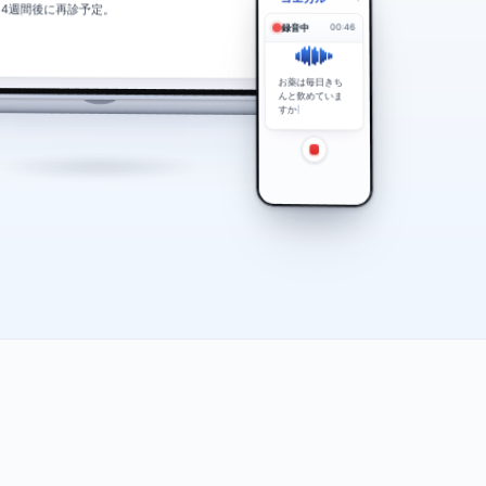
コエカル
4週間後に再診予定。
録音中
00:49
はい、欠かさず
飲めてい