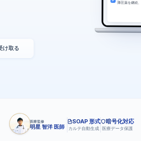
P
降圧薬を継続、
受け取る
SOAP 形式
暗号化対応
医療監修
明星 智洋 医師
カルテ自動生成
医療データ保護