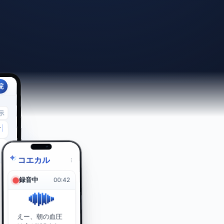
院
示
す
コエカル
録音中
00:42
えー、朝の血圧