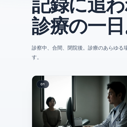
記録に追わ
診療の一日
診察中、合間、閉院後。診療のあらゆる
す。
01